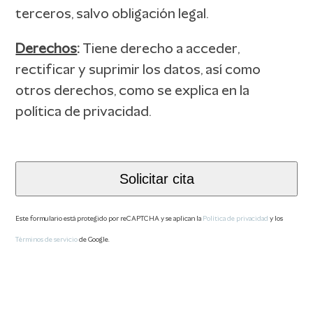
terceros, salvo obligación legal.
Derechos
:
Tiene derecho a acceder,
rectificar y suprimir los datos, así como
otros derechos, como se explica en la
política de privacidad.
Solicitar cita
Este formulario está protegido por reCAPTCHA y se aplican la
Política de privacidad
y los
Términos de servicio
de Google.
This
field