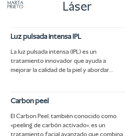
Abrir
Cerrar
Skip
Láser
to
menú
menú
content
móvil
móvil
Luz pulsada intensa IPL
La luz pulsada intensa (IPL) es un
tratamiento innovador que ayuda a
mejorar la calidad de la piel y abordar…
Carbon peel
El Carbon Peel, también conocido como
«peeling de carbón activado», es un
tratamiento facial avanzado que combina