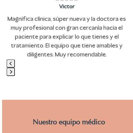
Use
5
Victor
the
left
Magnífica clínica, súper nueva y la doctora es
and
n
muy profesional con gran cercanía hacia el
right
e
paciente para explicar lo que tienes y el
arrow
tratamiento. El equipo que tiene amables y
keys
diligentes. Muy recomendable.
to
access
Press
the
escape
carousel
to
navigation
go
buttons
to
Nuestro equipo médico
the