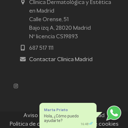
Clínica Dermatológica y Estética
en Madrid
Calle Orense, 51
Bajo izq A, 28020 Madrid
Nº licencia CS19893
687 517 111
Contactar Clínica Madrid
Instagram
Marta Prieto
Aviso legal
Política de privacidad
Hola, ¿Cómo puedo
ayudarte?
Política de cookies
Preferencias de cookies
16:48