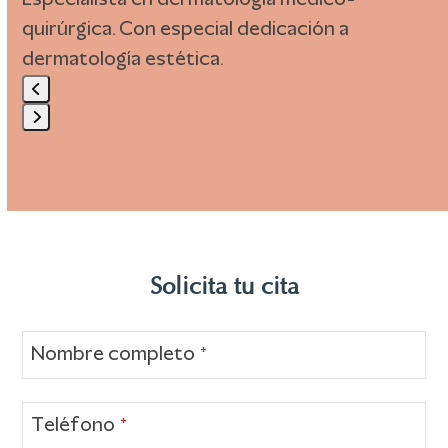
quirúrgica. Con especial dedicación a
dermatología estética.
Press
escape
to
go
to
Solicita tu cita
the
first
slide
Nombre completo
*
Teléfono
*