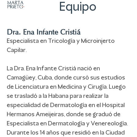
Abrir
Cerrar
Skip
Equipo
to
menú
menú
content
móvil
móvil
Dra. Ena Infante Cristiá
Especialista en Tricología y Microinjerto
Capilar.
La Dra. Ena Infante Cristiá nació en
Camagüey, Cuba, donde cursó sus estudios
de Licenciatura en Medicina y Cirugía. Luego
se trasladó a la Habana para realizar la
especialidad de Dermatología en el Hospital
Hermanos Ameijeiras, donde se graduó de
Especialista en Dermatología y Venereología.
Durante los 14 años que residió en la Ciudad