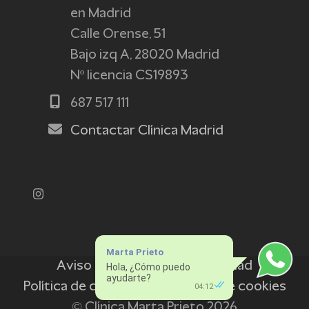
en Madrid
Calle Orense, 51
Bajo izq A, 28020 Madrid
Nº licencia CS19893
687 517 111
Contactar Clínica Madrid
Instagram
Marta Prieto
Aviso legal
Política de privacidad
Hola, ¿Cómo puedo
ayudarte?
Política de cookies
Preferencias de cookies
04:12
© Clínica Marta Prieto 2026