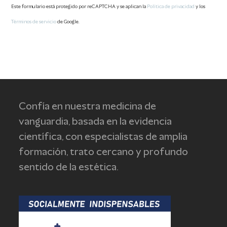
Este formulario está protegido por reCAPTCHA y se aplican la
Política de privacidad
y los
Términos de servicio
de Google.
This
field
should
be
left
Confía en nuestra medicina de
blank
vanguardia, basada en la evidencia
científica, con especialistas de amplia
formación, trato cercano y profundo
sentido de la estética.