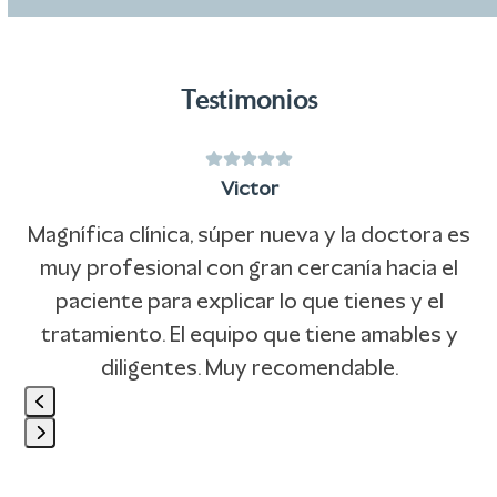
Testimonios
Puntuación:
Use
5
Victor
the
left
Magnífica clínica, súper nueva y la doctora es
and
n
muy profesional con gran cercanía hacia el
right
e
paciente para explicar lo que tienes y el
arrow
tratamiento. El equipo que tiene amables y
keys
diligentes. Muy recomendable.
to
access
Press
the
escape