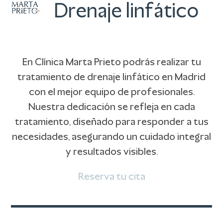
Abrir
Cerrar
Skip
Drenaje linfático
to
menú
menú
content
móvil
móvil
En Clínica Marta Prieto podrás realizar tu
tratamiento de drenaje linfático en Madrid
con el mejor equipo de profesionales.
Nuestra dedicación se refleja en cada
tratamiento, diseñado para responder a tus
necesidades, asegurando un cuidado integral
y resultados visibles.
Reserva tu cita