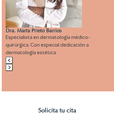
carousel
navigation
buttons
Dra. Marta Prieto Barrios
Especialista en dermatología médico-
quirúrgica. Con especial dedicación a
dermatología estética.
Press
escape
to
go
to
Solicita tu cita
the