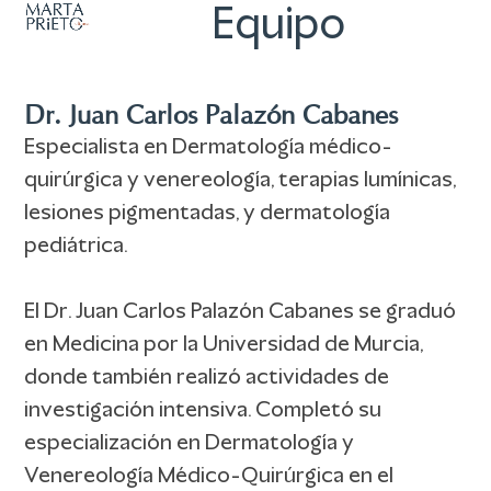
Abrir
Cerrar
Skip
Equipo
to
menú
menú
content
móvil
móvil
Dr. Juan Carlos Palazón Cabanes
Especialista en Dermatología médico-
quirúrgica y venereología, terapias lumínicas,
lesiones pigmentadas, y dermatología
pediátrica.
El Dr. Juan Carlos Palazón Cabanes se graduó
en Medicina por la Universidad de Murcia,
donde también realizó actividades de
investigación intensiva. Completó su
especialización en Dermatología y
Venereología Médico-Quirúrgica en el