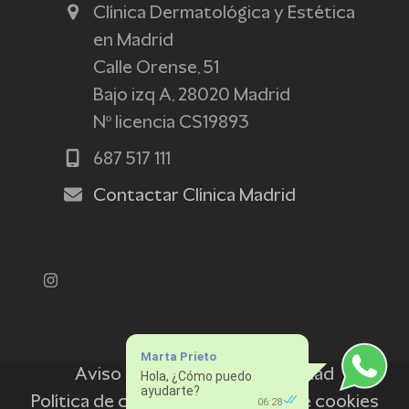
Clínica Dermatológica y Estética
en Madrid
Calle Orense, 51
Bajo izq A, 28020 Madrid
Nº licencia CS19893
687 517 111
Contactar Clínica Madrid
Instagram
Marta Prieto
Aviso legal
Política de privacidad
Hola, ¿Cómo puedo
ayudarte?
Política de cookies
Preferencias de cookies
06:28