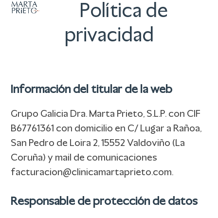
Abrir
Cerrar
Skip
Política de
to
menú
menú
privacidad
content
móvil
móvil
Información del titular de la web
Grupo Galicia Dra. Marta Prieto, S.L.P. con CIF
B67761361 con domicilio en C/ Lugar a Rañoa,
San Pedro de Loira 2, 15552 Valdoviño (La
Coruña) y mail de comunicaciones
facturacion@clinicamartaprieto.com.
Responsable de protección de datos