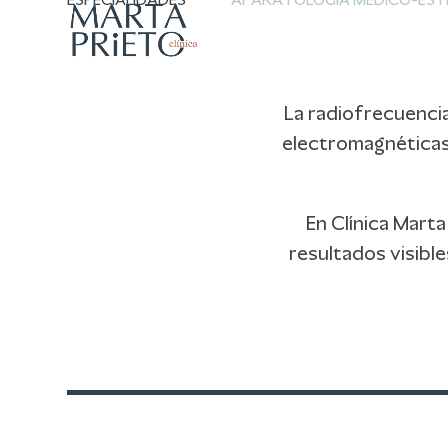
ESPECIALIDADES
APARATOLOGÍA MÉDICO-EST
Skip
to
content
La radiofrecuencia
electromagnéticas 
En Clínica Mart
resultados visibl