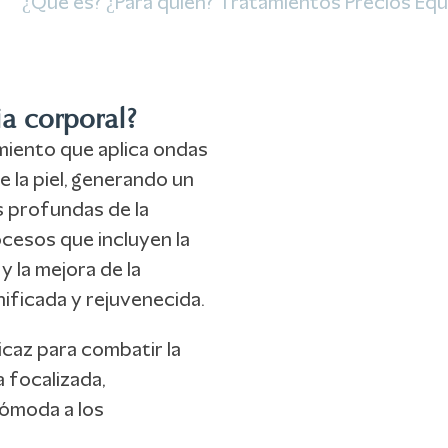
¿Qué es?
¿Para quién?
Tratamientos
Precios
Equ
ia corporal?
miento que aplica ondas
 la piel, generando un
s profundas de la
ocesos que incluyen la
y la mejora de la
nificada y rejuvenecida.
caz para combatir la
a focalizada,
cómoda a los