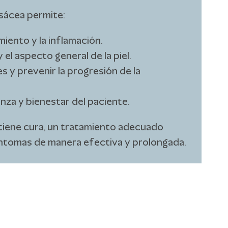
osácea permite:
miento y la inflamación.
 el aspecto general de la piel.
s y prevenir la progresión de la
nza y bienestar del paciente.
tiene cura, un tratamiento adecuado
íntomas de manera efectiva y prolongada.