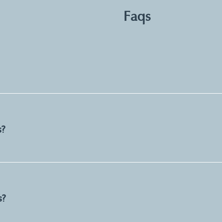
Faqs
s?
s?