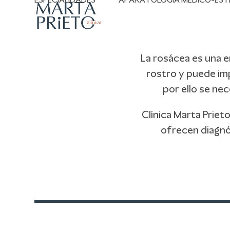
ESPECIALIDADES
APARATOLOGÍA MÉDICO-EST
Skip
to
content
La rosácea es una e
rostro y puede imp
por ello se ne
Clínica Marta Prie
ofrecen diagnó