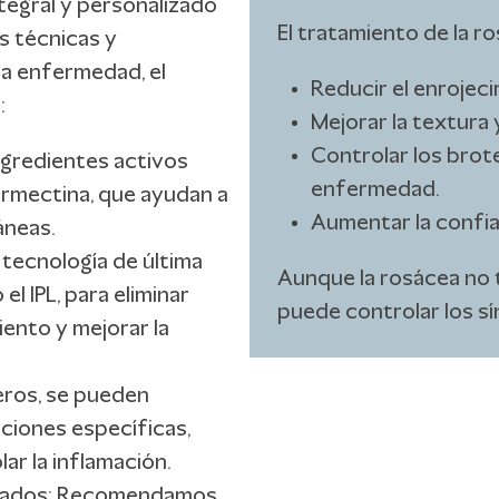
ntegral y personalizado
El tratamiento de la r
s técnicas y
la enfermedad, el
Reducir el enrojeci
:
Mejorar la textura y
Controlar los brote
ngredientes activos
enfermedad.
ermectina, que ayudan a
Aumentar la confia
áneas.
 tecnología de última
Aunque la rosácea no 
l IPL, para eliminar
puede controlar los s
iento y mejorar la
eros, se pueden
uaciones específicas,
ar la inflamación.
zados: Recomendamos