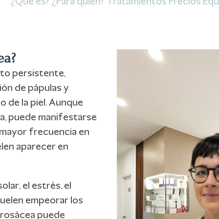
¿Qué es?
¿Para quién?
Tratamientos
Precios
Equ
ea?
to persistente,
ción de pápulas y
o de la piel. Aunque
ra, puede manifestarse
n mayor frecuencia en
elen aparecer en
ar, el estrés, el
suelen empeorar los
a rosácea puede