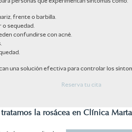
o para personas que experimentan síntomas como:
riz, frente o barbilla.
r o sequedad.
ueden confundirse con acné.
.
equedad.
can una solución efectiva para controlar los sínto
Reserva tu cita
ratamos la rosácea en Clínica Marta