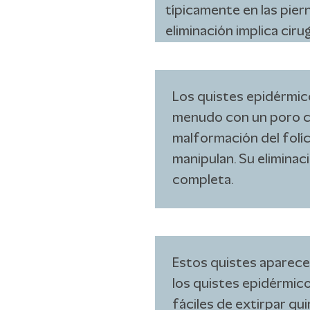
típicamente en las pier
eliminación implica ciru
Los quistes epidérmic
menudo con un poro c
malformación del folíc
manipulan. Su eliminac
completa.
Estos quistes aparecen
los quistes epidérmico
fáciles de extirpar qu