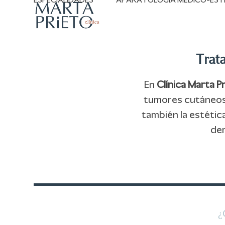
ESPECIALIDADES
APARATOLOGÍA MÉDICO-EST
Skip
to
content
Trat
En
Clínica Marta P
tumores cutáneos b
también la estétic
der
¿