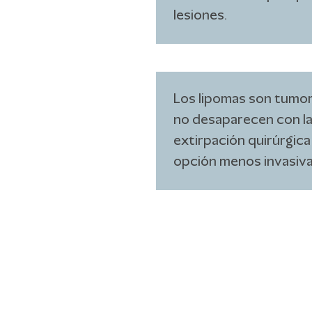
lesiones.
Los lipomas son tumor
no desaparecen con la
extirpación quirúrgica
opción menos invasiva