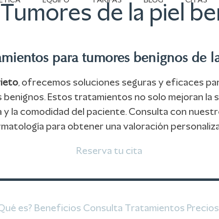
ÉTICA
EQUIPO
TARIFAS
BLOG
CITAS
Tumores de la piel b
amientos para tumores benignos de la
rieto
, ofrecemos soluciones seguras y eficaces para
enignos. Estos tratamientos no solo mejoran la sal
a y la comodidad del paciente. Consulta con nuestr
matología para obtener una valoración personaliz
Reserva tu cita
Qué es?
Beneficios
Consulta
Tratamientos
Precios