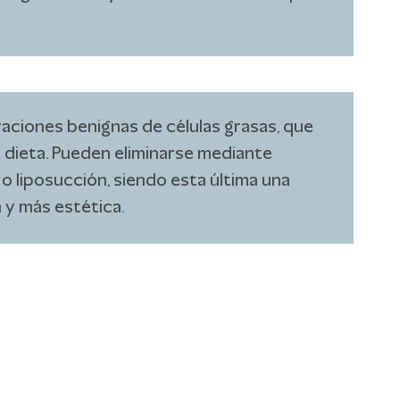
aciones benignas de células grasas, que
 dieta. Pueden eliminarse mediante
 o liposucción, siendo esta última una
 y más estética.