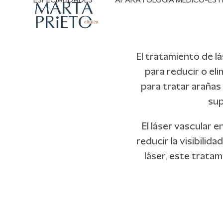
ESPECIALIDADES
APARATOLOGÍA MÉDICO-EST
Skip
to
content
El tratamiento de l
para reducir o eli
para tratar arañas
sup
El láser vascular 
reducir la visibilid
láser, este trata