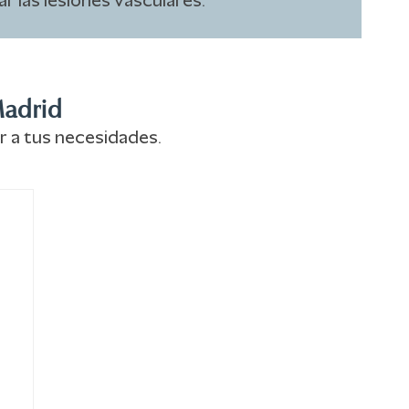
r las lesiones vasculares.
Madrid
or a tus necesidades.