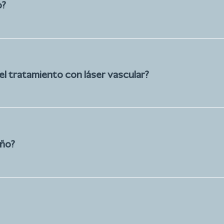
o?
l tratamiento con láser vascular?
año?