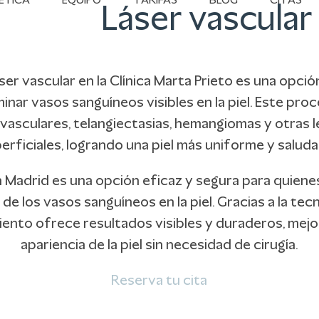
ÉTICA
EQUIPO
TARIFAS
BLOG
CITAS
Láser vascular
áser vascular en la Clínica Marta Prieto es una opci
minar vasos sanguíneos visibles en la piel. Este pro
 vasculares, telangiectasias, hemangiomas y otras 
erficiales, logrando una piel más uniforme y saluda
en Madrid es una opción eficaz y segura para quiene
ad de los vasos sanguíneos en la piel. Gracias a la te
miento ofrece resultados visibles y duraderos, mejo
apariencia de la piel sin necesidad de cirugía.
Reserva tu cita