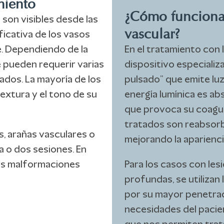
miento
¿Cómo funciona 
 son visibles desde las
vascular?
ficativa de los vasos
e. Dependiendo de la
En el tratamiento con 
e pueden requerir varias
dispositivo especiali
ados. La mayoría de los
pulsado” que emite luz
extura y el tono de su
energía lumínica es ab
que provoca su coagul
tratados son reabsorb
, arañas vasculares o
mejorando la apariencia
a o dos sesiones. En
las malformaciones
Para los casos con le
profundas, se utilizan
por su mayor penetrac
necesidades del pacie