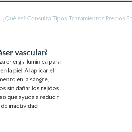
¿Qué es?
Consulta
Tipos
Tratamientos
Precios
E
áser vascular?
iza energía lumínica para
 la piel. Al aplicar el
igmento en la sangre,
s sin dañar los tejidos
so que ayuda a reducir
o de inactividad