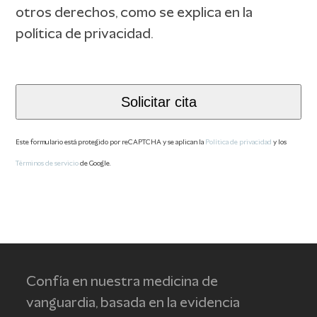
otros derechos, como se explica en la
política de privacidad.
Solicitar cita
Este formulario está protegido por reCAPTCHA y se aplican la
Política de privacidad
y los
Términos de servicio
de Google.
This
field
should
be
left
Confía en nuestra medicina de
blank
vanguardia, basada en la evidencia