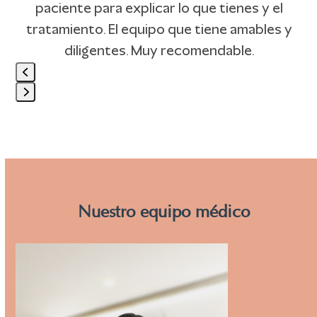
right
e
paciente para explicar lo que tienes y el
arrow
tratamiento. El equipo que tiene amables y
keys
diligentes. Muy recomendable.
to
access
Press
the
escape
carousel
to
navigation
go
buttons
to
Nuestro equipo médico
the
first
Use
slide
the
left
and