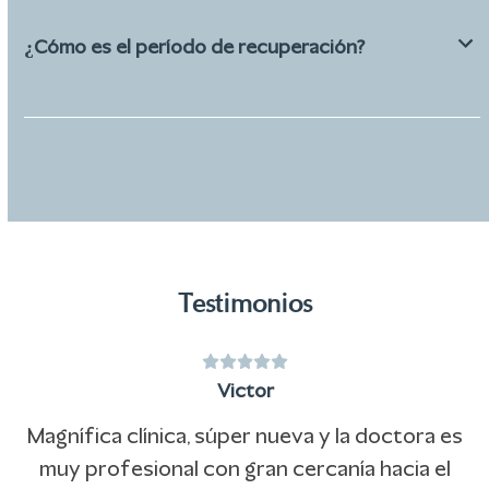
¿Cómo es el período de recuperación?
Testimonios
Puntuación:
Use
5
Victor
the
left
Magnífica clínica, súper nueva y la doctora es
and
n
muy profesional con gran cercanía hacia el