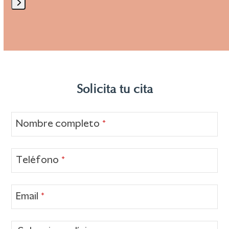
Press
escape
to
go
to
Solicita tu cita
the
first
slide
Nombre completo
*
Teléfono
*
Email
*