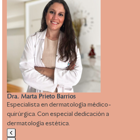
right
arrow
keys
to
access
the
carousel
navigation
buttons
Dra. Marta Prieto Barrios
Especialista en dermatología médico-
quirúrgica. Con especial dedicación a
dermatología estética.