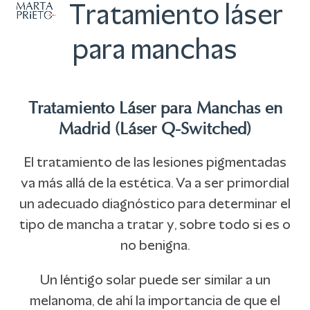
Abrir
Cerrar
Skip
Tratamiento láser
to
menú
menú
para manchas
content
móvil
móvil
Tratamiento Láser para Manchas en
Madrid (Láser Q-Switched)
El tratamiento de las lesiones pigmentadas
va más allá de la estética. Va a ser primordial
un adecuado diagnóstico para determinar el
tipo de mancha a tratar y, sobre todo si es o
no benigna.
Un léntigo solar puede ser similar a un
melanoma, de ahí la importancia de que el