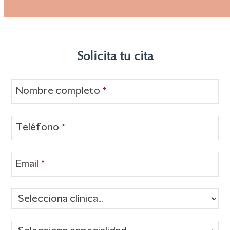
to
go
to
Solicita tu cita
the
first
slide
Nombre completo
*
Teléfono
*
Email
*