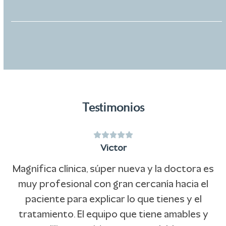
Testimonios
Puntuación:
Use
5
Victor
the
left
Magnífica clínica, súper nueva y la doctora es
and
n
muy profesional con gran cercanía hacia el
right
e
paciente para explicar lo que tienes y el
arrow
tratamiento. El equipo que tiene amables y