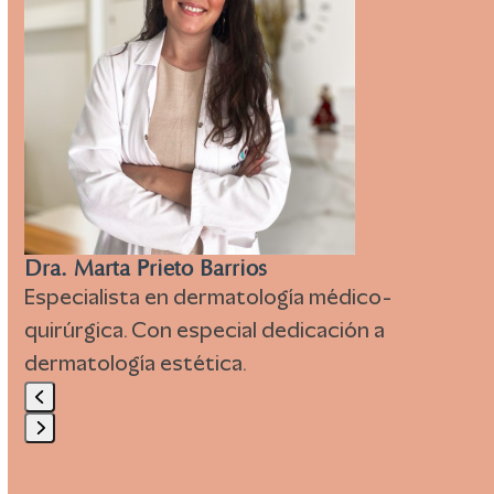
keys
to
access
the
carousel
navigation
buttons
Dra. Marta Prieto Barrios
Especialista en dermatología médico-
quirúrgica. Con especial dedicación a
dermatología estética.
Press
escape